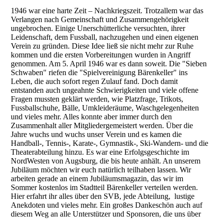
1946 war eine harte Zeit – Nachkriegszeit. Trotzallem war das
Verlangen nach Gemeinschaft und Zusammengehörigkeit
ungebrochen. Einige Unerschütterliche versuchten, ihrer
Leidenschaft, dem Fussball, nachzugehen und einen eigenen
Verein zu gründen. Diese Idee ließ sie nicht mehr zur Ruhe
kommen und die ersten Vorbereitungen wurden in Angriff
genommen. Am 5. April 1946 war es dann soweit. Die "Sieben
Schwaben" riefen die "Spielvereinigung Bärenkeller" ins
Leben, die auch sofort regen Zulauf fand. Doch damit
entstanden auch ungeahnte Schwierigkeiten und viele offene
Fragen mussten geklärt werden, wie Platzfrage, Trikots,
Fussballschuhe, Bälle, Umkleideräume, Waschgelegenheiten
und vieles mehr. Alles konnte aber immer durch den
Zusammenhalt aller Mitgliedergemeistert werden. Über die
Jahre wuchs und wuchs unser Verein und es kamen die
Handball-, Tennis-, Karate-, Gymnastik-, Ski-Wandern- und die
Theaterabteilung hinzu. Es war eine Erfolgsgeschichte im
NordWesten von Augsburg, die bis heute anhält. An unserem
Jubiläum möchten wir euch natürlich teilhaben lassen. Wir
arbeiten gerade an einem Jubiläumsmagazin, das wir im
Sommer kostenlos im Stadtteil Bärenkeller verteilen werden.
Hier erfahrt ihr alles über den SVB, jede Abteilung, lustige
Anekdoten und vieles mehr. Ein großes Dankeschön auch auf
diesem Weg an alle Unterstützer und Sponsoren, die uns über