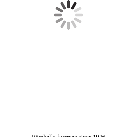
Bärakella furrreee since 1946